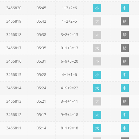
3466820
05:45
1+3+2=6
小
中
3466819
05:42
1+2+2=5
大
错
3466818
05:38
3+8+2=13
大
错
3466817
05:35
9+1+3=13
大
错
3466816
05:31
6+9+5=20
小
错
3466815
05:28
4+1+1=6
小
中
3466814
05:24
4+9+9=22
大
中
3466813
05:21
3+4+4=11
大
错
3466812
05:17
9+5+4=18
大
中
3466811
05:14
8+1+9=18
大
中