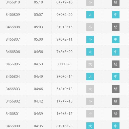
3466810
05:10
0+7+9=16
小
错
3466809
05:07
9+9+2=20
大
中
3466808
05:03
3+9+3=15
小
错
3466807
05:00
9+0+2=11
小
中
3466806
04:56
7+8+5=20
大
中
3466805
04:53
2+1+3=6
大
错
3466804
04:49
8+0+6=14
大
中
3466803
04:46
5+8+0=13
大
错
3466802
04:42
1+7+7=15
小
错
3466801
04:39
1+6+8=15
小
错
3466800
04:35
8+9+6=23
大
中